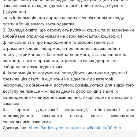
закладі освіти та відповідальність осіб, причетних до булінгу
(цькування);
інша інформація, що оприлюднюється за рішенням закладу
освіти або на вимогу законодавства.
3. Заклади освіти, що отримують публічні кошти, та їх засновники
зобов’язані оприлюднювати на своїх веб-сайтах кошторис і
фінансовий звіт про надходження та використання всіх
отриманих коштів, інформацію про перелік товарів, робіт і
послуг, отриманих як благодійна допомога, із зазначенням їх
вартості, а також про кошти, отримані з інших джерел, не
заборонених законодавством.
4. Інформація та документи, передбачені частинами другою і
третьою цієї статті, якщо вони не віднесені до категорії
інформації з обмеженим доступом, розміщуються для відкритого
доступу не пізніше ніж через десять робочих днів з дня їх
затвердження чи внесення змін до них, якщо інше не визначено
законом.
5. Перелік додаткової інформації, обов’язкової для
оприлюднення закладами освіти, може визначатися
спеціальними законами.
Докладніше:
https://kodeksy.com.ua/pro_osvitu/statja-30.htm