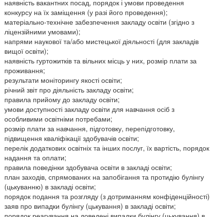
наявність вакантних посад, порядок і умови проведення
конкурсу на їх заміщення (у разі його проведення);
матеріально-технічне забезпечення закладу освіти (згідно з
ліцензійними умовами);
напрями наукової та/або мистецької діяльності (для закладів
вищої освіти);
наявність гуртожитків та вільних місць у них, розмір плати за
проживання;
результати моніторингу якості освіти;
річний звіт про діяльність закладу освіти;
правила прийому до закладу освіти;
умови доступності закладу освіти для навчання осіб з
особливими освітніми потребами;
розмір плати за навчання, підготовку, перепідготовку,
підвищення кваліфікації здобувачів освіти;
перелік додаткових освітніх та інших послуг, їх вартість, порядок
надання та оплати;
правила поведінки здобувача освіти в закладі освіти;
план заходів, спрямованих на запобігання та протидію булінгу
(цькуванню) в закладі освіти;
порядок подання та розгляду (з дотриманням конфіденційності)
заяв про випадки булінгу (цькування) в закладі освіти;
порядок реагування на доведені випадки булінгу (цькування) в